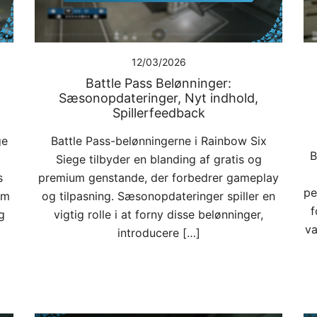
12/03/2026
Battle Pass Belønninger:
Sæsonopdateringer, Nyt indhold,
Spillerfeedback
ge
Battle Pass-belønningerne i Rainbow Six
B
Siege tilbyder en blanding af gratis og
s
premium genstande, der forbedrer gameplay
pe
em
og tilpasning. Sæsonopdateringer spiller en
f
g
vigtig rolle i at forny disse belønninger,
va
introducere […]