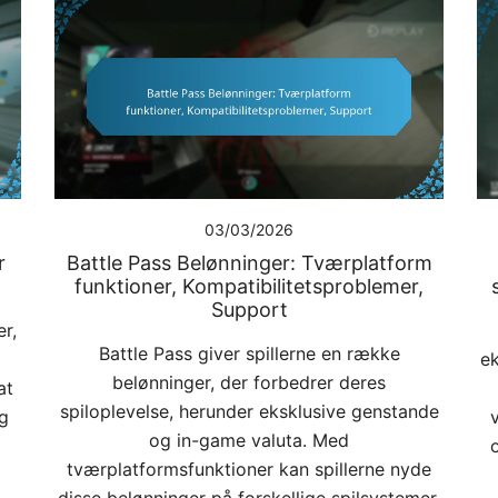
03/03/2026
r
Battle Pass Belønninger: Tværplatform
funktioner, Kompatibilitetsproblemer,
Support
r,
Battle Pass giver spillerne en række
ek
belønninger, der forbedrer deres
at
spiloplevelse, herunder eksklusive genstande
g
v
og in-game valuta. Med
tværplatformsfunktioner kan spillerne nyde
disse belønninger på forskellige spilsystemer,