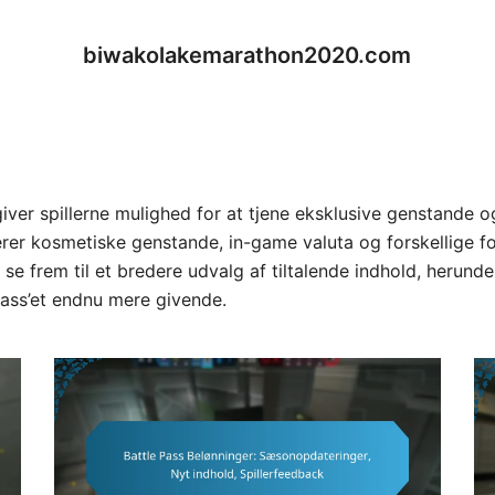
biwakolakemarathon2020.com
giver spillerne mulighed for at tjene eksklusive genstande 
erer kosmetiske genstande, in-game valuta og forskellige f
 se frem til et bredere udvalg af tiltalende indhold, herun
pass’et endnu mere givende.