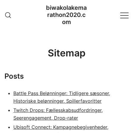
Skip
biwakolakema
to
rathon2020.c
content
om
Sitemap
Posts
Battle Pass Belønninger: Tidligere sæsoner,
Historiske belønninger, Spillerfavoritter
Twitch Drops: Fællesskabsudfordringer,
Seerengagement, Drop-rater
Ubisoft Connect: Kampagnebegivenheder,