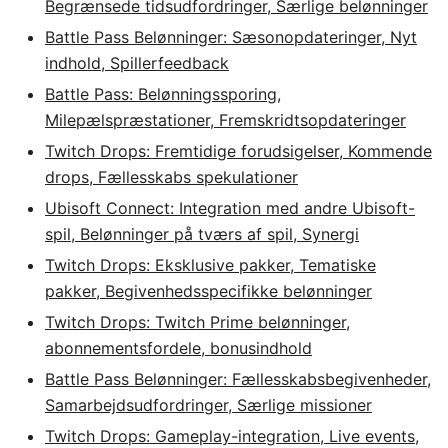
Begrænsede tidsudfordringer, Særlige belønninger
Battle Pass Belønninger: Sæsonopdateringer, Nyt
indhold, Spillerfeedback
Battle Pass: Belønningssporing,
Milepælspræstationer, Fremskridtsopdateringer
Twitch Drops: Fremtidige forudsigelser, Kommende
drops, Fællesskabs spekulationer
Ubisoft Connect: Integration med andre Ubisoft-
spil, Belønninger på tværs af spil, Synergi
Twitch Drops: Eksklusive pakker, Tematiske
pakker, Begivenhedsspecifikke belønninger
Twitch Drops: Twitch Prime belønninger,
abonnementsfordele, bonusindhold
Battle Pass Belønninger: Fællesskabsbegivenheder,
Samarbejdsudfordringer, Særlige missioner
Twitch Drops: Gameplay-integration, Live events,