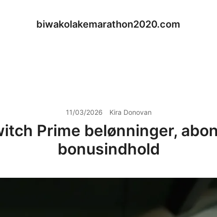
biwakolakemarathon2020.com
11/03/2026
Kira Donovan
witch Prime belønninger, abo
bonusindhold