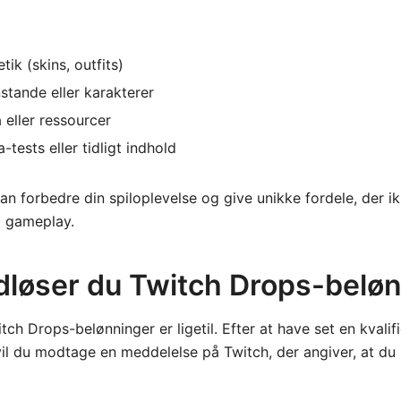
ik (skins, outfits)
stande eller karakterer
 eller ressourcer
-tests eller tidligt indhold
n forbedre din spiloplevelse og give unikke fordele, der ik
g gameplay.
dløser du Twitch Drops-belø
tch Drops-belønninger er ligetil. Efter at have set en kvali
il du modtage en meddelelse på Twitch, der angiver, at du 