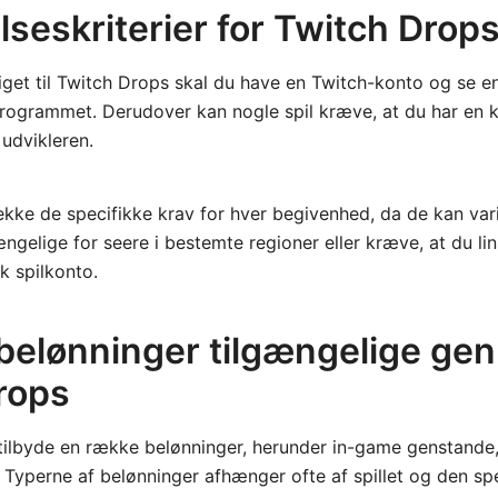
lseskriterier for Twitch Drop
iget til Twitch Drops skal du have en Twitch-konto og se e
programmet. Derudover kan nogle spil kræve, at du har en 
 udvikleren.
tjekke de specifikke krav for hver begivenhed, da de kan va
ngelige for seere i bestemte regioner eller kræve, at du lin
ik spilkonto.
 belønninger tilgængelige g
rops
ilbyde en række belønninger, herunder in-game genstande, s
. Typerne af belønninger afhænger ofte af spillet og den sp