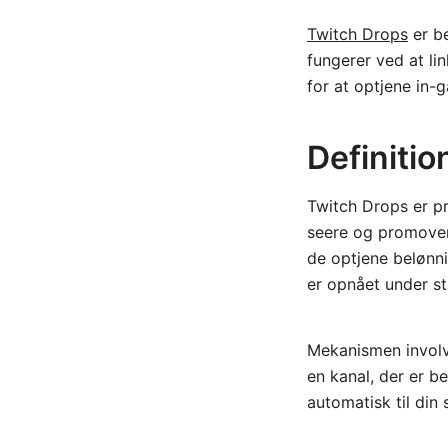
Twitch Drops
er be
fungerer ved at lin
for at optjene in-
Definiti
Twitch Drops er pr
seere og promovere
de optjene belønni
er opnået under s
Mekanismen involver
en kanal, der er b
automatisk til din 