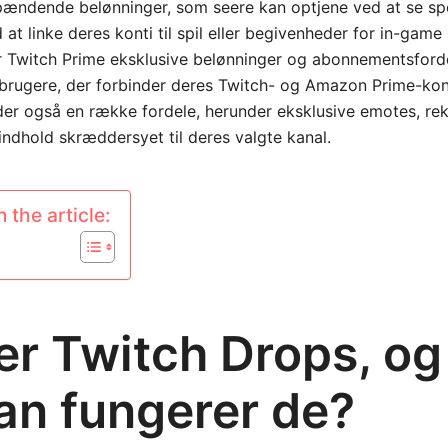
pændende belønninger, som seere kan optjene ved at se sp
at linke deres konti til spil eller begivenheder for in-game
r Twitch Prime eksklusive belønninger og abonnementsforde
r brugere, der forbinder deres Twitch- og Amazon Prime-kon
er også en række fordele, herunder eksklusive emotes, rek
 indhold skræddersyet til deres valgte kanal.
 the article:
er Twitch Drops, og
an fungerer de?