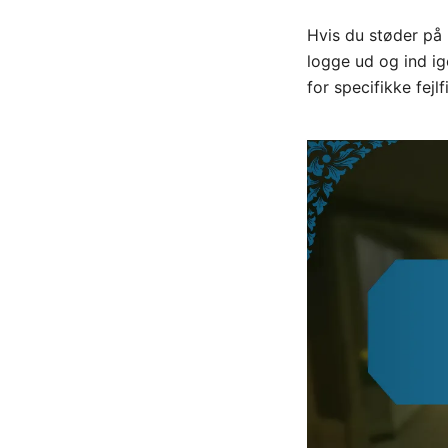
Hvis du støder på 
logge ud og ind ig
for specifikke fejlf