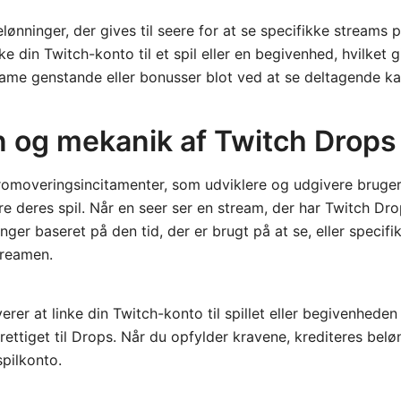
lønninger, der gives til seere for at se specifikke streams 
ke din Twitch-konto til et spil eller en begivenhed, hvilket 
game genstande eller bonusser blot ved at se deltagende ka
on og mekanik af Twitch Drops
omoveringsincitamenter, som udviklere og udgivere bruger 
 deres spil. Når en seer ser en stream, der har Twitch Dro
nger baseret på den tid, der er brugt på at se, eller specif
treamen.
er at linke din Twitch-konto til spillet eller begivenheden 
erettiget til Drops. Når du opfylder kravene, krediteres bel
spilkonto.