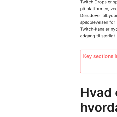
Twitch Drops er s
på platformen, ved 
Derudover tilbyde
spiloplevelsen fo
Twitch-kanaler nyd
adgang til særligt
Key sections in
Hvad 
hvord