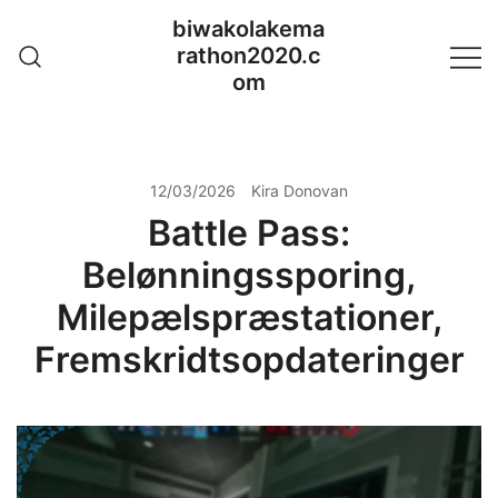
Skip
biwakolakema
to
rathon2020.c
content
om
12/03/2026
Kira Donovan
Battle Pass:
Belønningssporing,
Milepælspræstationer,
Fremskridtsopdateringer