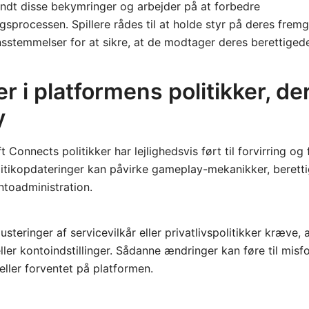
endt disse bekymringer og arbejder på at forbedre
gsprocessen. Spillere rådes til at holde styr på deres fre
sstemmelser for at sikre, at de modtager deres berettiged
 i platformens politikker, de
y
 Connects politikker har lejlighedsvis ført til forvirring og 
olitikopdateringer kan påvirke gameplay-mekanikker, berettig
ntoadministration.
steringer af servicevilkår eller privatlivspolitikker kræve, at
ller kontoindstillinger. Sådanne ændringer kan føre til misf
 eller forventet på platformen.