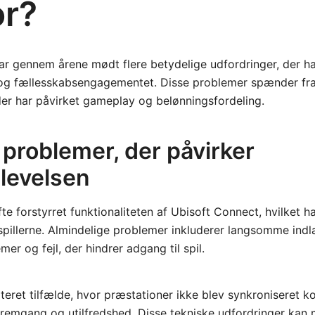
or?
r gennem årene mødt flere betydelige udfordringer, der ha
og fællesskabsengagementet. Disse problemer spænder fra te
der har påvirket gameplay og belønningsfordeling.
 problemer, der påvirker
levelsen
fte forstyrret funktionaliteten af Ubisoft Connect, hvilket har
 spillerne. Almindelige problemer inkluderer langsomme indl
er og fejl, der hindrer adgang til spil.
teret tilfælde, hvor præstationer ikke blev synkroniseret ko
 fremgang og utilfredshed. Disse tekniske udfordringer kan