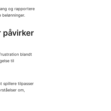
mgang og rapportere
e belønninger.
r påvirker
frustration blandt
else til
 spillere tilpasser
orståelser om,