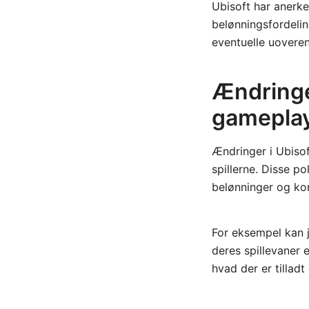
Ubisoft har anerk
belønningsfordelin
eventuelle uoveren
Ændringer
gamepla
Ændringer i Ubisoft
spillerne. Disse p
belønninger og ko
For eksempel kan ju
deres spillevaner e
hvad der er tilladt