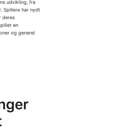
ns udvikling, fra
. Spillere har nydt
r deres
pillet en
tioner og generel
inger
t