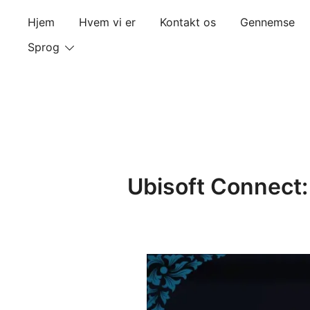
Skip
Hjem
Hvem vi er
Kontakt os
Gennemse
to
content
Sprog
Ubisoft Connect: 