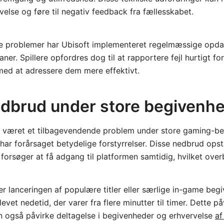
velse og føre til negativ feedback fra fællesskabet.
se problemer har Ubisoft implementeret regelmæssige opda
ner. Spillere opfordres dog til at rapportere fejl hurtigt fo
med at adressere dem mere effektivt.
dbrud under store begivenh
 været et tilbagevendende problem under store gaming-b
 har forårsaget betydelige forstyrrelser. Disse nedbrud opstå
e forsøger at få adgang til platformen samtidig, hvilket over
r lanceringen af populære titler eller særlige in-game begi
vet nedetid, der varer fra flere minutter til timer. Dette på
 også påvirke deltagelse i begivenheder og erhvervelse
af