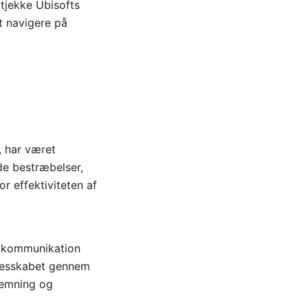
 tjekke Ubisofts
t navigere på
, har været
de bestræbelser,
r effektiviteten af
og kommunikation
llesskabet gennem
temning og