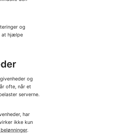
teringer og
r at hjælpe
eder
egivenheder og
r ofte, når et
belaster serverne.
venheder, har
virker ikke kun
 belønninger
.