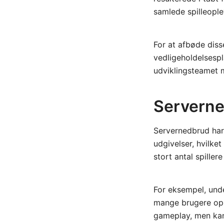
samlede spilleople
For at afbøde dis
vedligeholdelsespla
udviklingsteamet 
Serverne
Servernedbrud har
udgivelser, hvilket
stort antal spiller
For eksempel, unde
mange brugere ople
gameplay, men kan