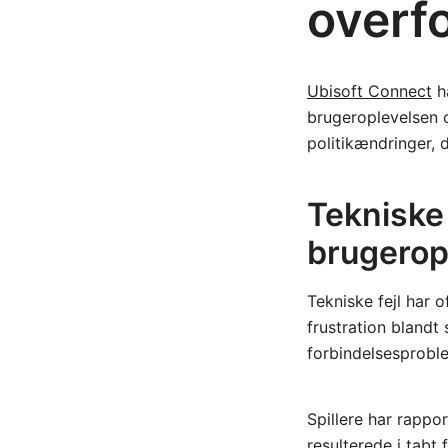
overf
Ubisoft Connect
ha
brugeroplevelsen 
politikændringer, 
Tekniske
brugerop
Tekniske fejl har o
frustration blandt
forbindelsesproblem
Spillere har rappor
resulterede i tabt