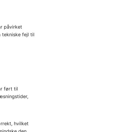
r påvirket
kniske fejl til
 ført til
æsningstider,
rrekt, hvilket
 mindske den