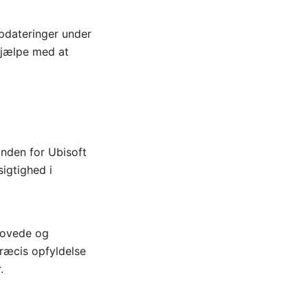
sopdateringer under
hjælpe med at
inden for Ubisoft
igtighed i
lovede og
præcis opfyldelse
.