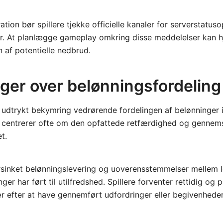
ation bør spillere tjekke officielle kanaler for serverstatu
r. At planlægge gameplay omkring disse meddelelser kan 
 af potentielle nedbrud.
ager over belønningsfordeling
 udtrykt bekymring vedrørende fordelingen af belønninger 
 centrerer ofte om den opfattede retfærdighed og gennems
t.
sinket belønningslevering og uoverensstemmelser mellem 
er har ført til utilfredshed. Spillere forventer rettidig og 
ær efter at have gennemført udfordringer eller begivenheder