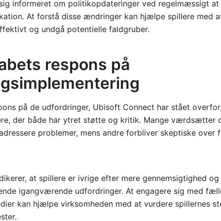
 sig informeret om politikopdateringer ved regelmæssigt at
kation. At forstå disse ændringer kan hjælpe spillere med a
fektivt og undgå potentielle faldgruber.
abets respons på
ngsimplementering
ons på de udfordringer, Ubisoft Connect har stået overfor
ere, der både har ytret støtte og kritik. Mange værdsætter 
t adressere problemer, mens andre forbliver skeptiske over fo
ikerer, at spillere er ivrige efter mere gennemsigtighed 
rende igangværende udfordringer. At engagere sig med fæ
edier kan hjælpe virksomheden med at vurdere spillernes s
ster.