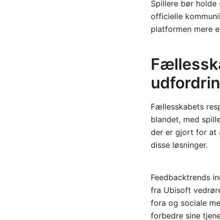
Spillere bør holde
officielle kommuni
platformen mere ef
Fællessk
udfordri
Fællesskabets resp
blandet, med spill
der er gjort for a
disse løsninger.
Feedbacktrends ind
fra Ubisoft vedrø
fora og sociale m
forbedre sine tjene